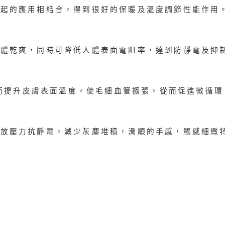
引起的應用相結合，得到很好的保暖及溫度調節性能作用
身體乾爽，同時可降低人體表面電阻率，達到防靜電及抑
從而提升皮膚表面溫度，使毛細血管擴張，從而促進微循環
釋放壓力抗靜電，減少灰塵堆積，滑順的手感，觸感細緻