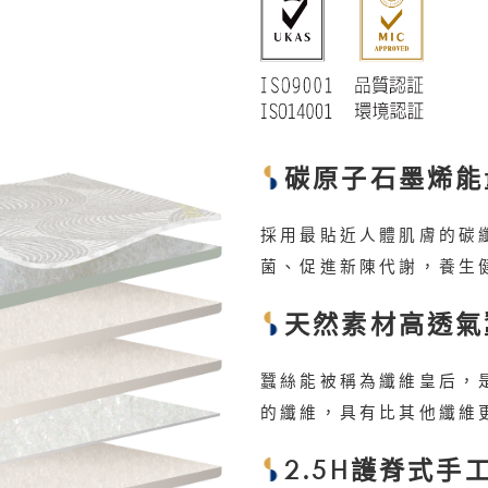
碳原子石墨烯能量表
採用最貼近人體肌膚的碳
菌、促進新陳代謝，養生
天然素材高透氣蠶絲
蠶絲能被稱為纖維皇后，
的纖維，具有比其他纖維
2.5H護脊式手工