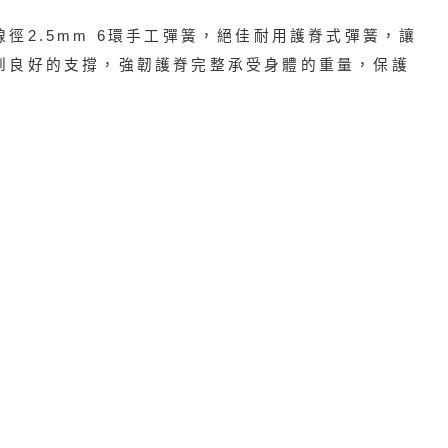
徑2.5mm 6環手工彈簧，絕佳耐用護脊式彈簧，讓
到良好的支撐，強韌護脊完整承受身體的重量，保護