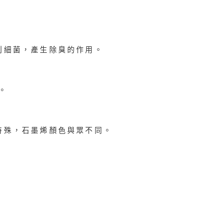
。
制細菌，產生除臭的作用。
。
特殊，石墨烯顏色與眾不同。