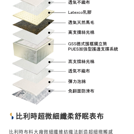
比利時超微細纖柔舒眠表布
比利時布料大廠微細纖維紡織法創造超細緻觸感