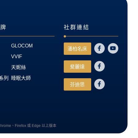
品牌
社群連結
GLOCOM
潘柏名床
VVIF
斐麗達
天妮絲
系列
睡眠大師
芬迪思
ome、Firefox 或 Edge 以上版本