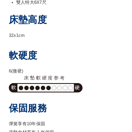
雙人特大6X7尺
床墊高度
32±1cm
軟硬度
6(微硬)
保固服務
彈簧享有10年保固