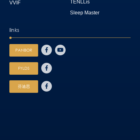
TENLLis
VVIF
Sleep Master
links
PANBOR
FYLDS
芬迪思